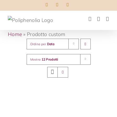
Salta
Facebook
LinkedIn
Instagram
al
contenuto
Home
»
Prodotto custom
Ordina per
Data
Mostra
12 Prodotti